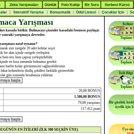
ı
Zeka Yarışmaları
Günlük
Foto Kulüp
Bir Soru
Serbest Kürsü
|
|
|
|
|
malar
İnteraktif Yarışma
Bonusmatik
Ödül Listesi
Çocuklar İçin
So
maca Yarışması
Kelime
arı kasada birikir. Bulmacayı çözenler kasadaki bonusu paylaşır.
r sonraki yarışmaya devreder.
Toplam
yarışması nasıl oynanır?
arak size rastgele 20 adet kelime seçer.
Kelime
k bir alan içinde rastgele yerleştirir.
a hem ters hem çapraz yerleştirilebilir.
r içinde en kısa zamanda bulmanız gerekir.
Toplam
ğınız harfin kolay görünmesini sağlayabilirsiniz.
kat kelimelerin diziliş şekilleri farklılık gösterebilir.
İkili Bilg
slar gün sonunda hesabınıza yüklenir.
Toplam
20,00 BONUS
1.580,00 BONUS
Bir günlük hediy
79,00 yarışmacı
üyelik için 
117.412 puan
Üye ola
GÜNÜN EN İYİLERİ (İLK 300 SEÇKİN ÜYE)
10 