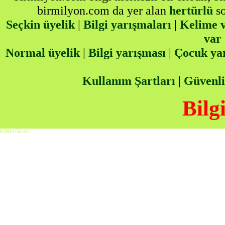
birmilyon.com da yer alan
hertürlü
so
Seçkin üyelik
|
Bilgi yarışmaları
|
Kelime v
var
Normal üyelik
|
Bilgi yarışması
|
Çocuk ya
Kullanım Şartları
|
Güvenli
Bilg
8,984375E-02