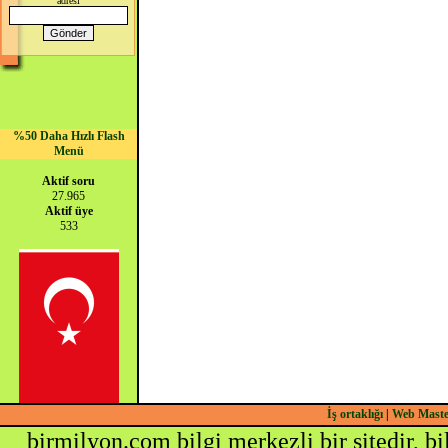
adresi
%50 Daha Hızlı Flash
Menü
Aktif soru
27.965
Aktif üye
533
İş ortaklığı
|
Web Mast
birmilyon.com bilgi merkezli bir sitedir, b