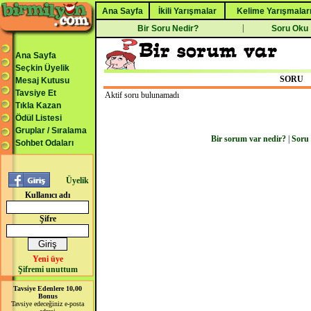
Ana Sayfa
İkili Yarışmalar
Kelime Yarışmalar
|
Bir Soru Nedir?
Soru Oku
Ana Sayfa
Seçkin Üyelik
SORU
Mesaj Kutusu
Tavsiye Et
Aktif soru bulunamadı
Tıkla Kazan
Ödül Listesi
Gruplar / Sıralama
Bir sorum var nedir?
|
Soru
Sohbet Odaları
Üyelik
Kullanıcı adı
Şifre
Yeni üye
Şifremi unuttum
Tavsiye Edenlere 10,00
Bonus
Tavsiye edeceğiniz e-posta