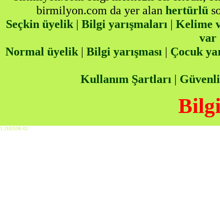
birmilyon.com da yer alan
hertürlü
so
Seçkin üyelik
|
Bilgi yarışmaları
|
Kelime v
var
Normal üyelik
|
Bilgi yarışması
|
Çocuk ya
Kullanım Şartları
|
Güvenli
Bilg
1,318359E-02