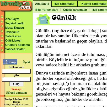
Ana Sayfa
İkili Yarışmalar
Kelime Yarışmalar
|
|
Bilgi Yarışmaları
Ödüllü Yarışmalar
İkili Yarış
Ana Sayfa
Seçkin Üyelik
Mesaj Kutusu
Günlük, (ingilizce deyişi ile "blog") s
Tavsiye Et
olan bir kavramdır. Ülkemizde çok yay
Tıkla Kazan
tutarlar ve başlarından geçen olayları,
Ödül Listesi
Gruplar / Sıralama
aktarırlar.
Sohbet Odaları
Günlüğün internet üzerinde tutulması, y
biridir. Böylelikle tuttuğunuz günlüğü i
Üyelik
veya sadece belirli bir arkadaş grubunu
Kullanıcı adı
Dünya üzerinde milyonlarca insan günlü
Şifre
günlükler kişisel olabileceği gibi, her
bilgisini paylaştığı bir ortam da olabil
bilgiye erişebileceğiniz günlükler olabi
Yeni üye
Şifremi unuttum
geçenleri ve hayata bakışını görebileceğ
girebileceğiniz, günlükler de olabilir.
Tavsiye Edenlere 10,00
Bonus
Tavsiye edeceğiniz e-posta