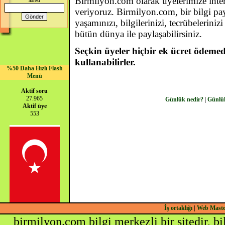
Birmilyon.com olarak üyelerimize inte
adresi
veriyoruz. Birmilyon.com, bir bilgi pay
yaşamınızı, bilgilerinizi, tecrübeleriniz
bütün dünya ile paylaşabilirsiniz.
Seçkin üyeler hiçbir ek ücret ödemede
kullanabilirler.
%50 Daha Hızlı Flash
Menü
Aktif soru
27.965
Günlük nedir?
|
Günlü
Aktif üye
553
İş ortaklığı
|
Web Mast
birmilyon.com bilgi merkezli bir sitedir, b