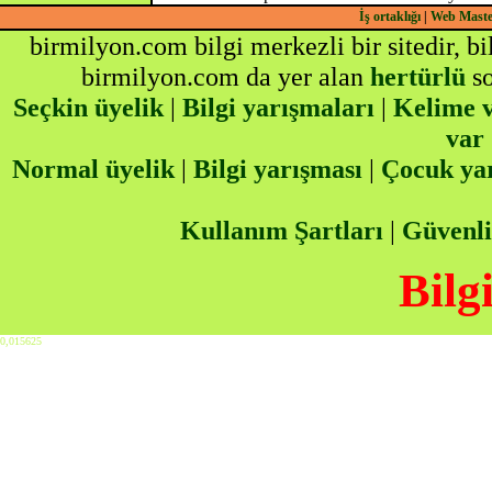
İş ortaklığı
|
Web Mast
birmilyon.com bilgi merkezli bir sitedir, b
birmilyon.com da yer alan
hertürlü
so
Seçkin üyelik
|
Bilgi yarışmaları
|
Kelime v
var
Normal üyelik
|
Bilgi yarışması
|
Çocuk ya
Kullanım Şartları
|
Güvenli
Bilg
0,015625