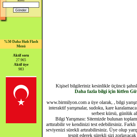
adresi
%50 Daha Hızlı Flash
Menü
Aktif soru
27.965
Aktif üye
983
Kişisel bilgileriniz kesinlikle üçüncü şah
Daha fazla bilgi için lütfen G
www.birmilyon.com a üye olarak, , bilgi yarışma
interaktif yarışmalar, sudoku, kare karalamaca 
serbest kürsü, günlük al
Bilgi Yarışması: Sitemizde bulunan toplam 
arttırabilir ve kendinizi test edebilirsiniz. Farkl
seviyenizi sürekli artırabilirsiniz. Üye olup yar
tespit ederek sürekli sizi zorlayacak