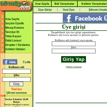
Ana Sayfa
İkili Yarışmalar
Kelime Yarışmalar
|
|
Üye Girişi
Yeni Üye
Şifremi Unut
Ana Sayfa
Seçkin Üyelik
Üye girişi
Mesaj Kutusu
Tavsiye Et
Yarışabilmek için üye girişi yapmalısınız.
Kullanıcı adı (veya eposta) ve şifrenizi giriniz.
Tıkla Kazan
Ödül Listesi
Kullanıcı adı (rumuz) veya eposta
Gruplar / Sıralama
Şifre
Sohbet Odaları
Üyelik
Kullanıcı adı
Şifremi unuttum
Şifre
Yeni üye
Şifremi unuttum
Tavsiye Edenlere 10,00
Bonus
Tavsiye edeceğiniz e-posta