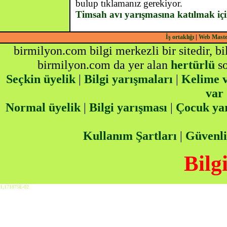
bulup tıklamanız gerekiyor.
Timsah avı yarışmasına katılmak içi
İş ortaklığı
|
Web Mast
birmilyon.com bilgi merkezli bir sitedir, b
birmilyon.com da yer alan
hertürlü
so
Seçkin üyelik
|
Bilgi yarışmaları
|
Kelime v
var
Normal üyelik
|
Bilgi yarışması
|
Çocuk ya
Kullanım Şartları
|
Güvenli
Bilg
1,171875E-02