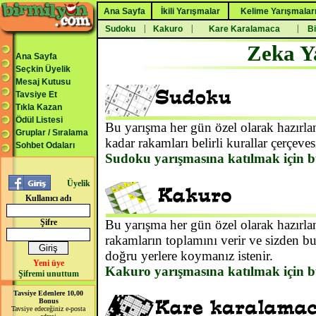
Ana Sayfa
İkili Yarışmalar
Kelime Yarışmalar
|
|
|
Sudoku
Kakuro
Kare Karalamaca
Bi
Zeka Y
Ana Sayfa
Seçkin Üyelik
Mesaj Kutusu
Tavsiye Et
Tıkla Kazan
Ödül Listesi
Bu yarışma her gün özel olarak hazırl
Gruplar / Sıralama
kadar rakamları belirli kurallar çerçeves
Sohbet Odaları
Sudoku yarışmasına katılmak için b
Üyelik
Kullanıcı adı
Şifre
Bu yarışma her gün özel olarak hazırlanı
rakamların toplamını verir ve sizden bu
doğru yerlere koymanız istenir.
Yeni üye
Kakuro yarışmasına katılmak için b
Şifremi unuttum
Tavsiye Edenlere 10,00
Bonus
Tavsiye edeceğiniz e-posta