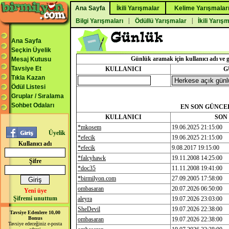
Ana Sayfa
İkili Yarışmalar
Kelime Yarışmalar
|
|
Bilgi Yarışmaları
Ödüllü Yarışmalar
İkili Yarış
Ana Sayfa
Seçkin Üyelik
Günlük aramak için kullanıcı adı v
Mesaj Kutusu
Tavsiye Et
KULLANICI
G
Tıkla Kazan
Ödül Listesi
Gruplar / Sıralama
Sohbet Odaları
EN SON GÜNCE
KULLANICI
SON
*mkosem
19.06.2025 21:15:00
Üyelik
*efecik
19.06.2025 21:15:00
Kullanıcı adı
*efecik
9.08.2017 19:15:00
*falcyhawk
19.11.2008 14:25:00
Şifre
*doc35
11.11.2008 19:41:00
*birmilyon.com
27.09.2005 17:58:00
ombasaran
20.07.2026 06:50:00
Yeni üye
Şifremi unuttum
aleyra
19.07.2026 23:03:00
SheDevil
19.07.2026 22:38:00
Tavsiye Edenlere 10,00
Bonus
ombasaran
19.07.2026 22:38:00
Tavsiye edeceğiniz e-posta