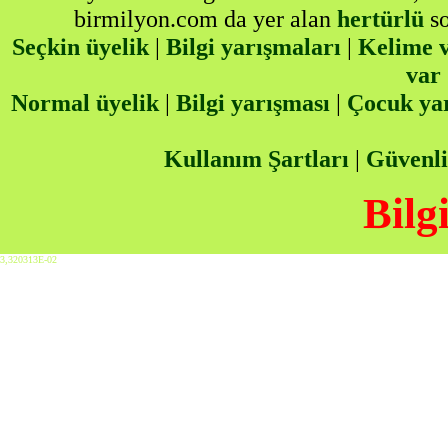
birmilyon.com da yer alan
hertürlü
so
Seçkin üyelik
|
Bilgi yarışmaları
|
Kelime v
var
Normal üyelik
|
Bilgi yarışması
|
Çocuk ya
Kullanım Şartları
|
Güvenli
Bilg
3,320313E-02