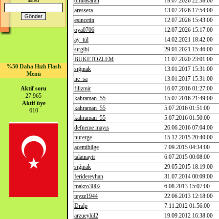
ombasaran
19.07.2026 22:38:00
adresi
aressera
13.07.2026 17:54:00
esincetin
12.07.2026 15:43:00
oya0706
12.07.2026 15:17:00
ay_tül
14.02.2021 18:42:00
sırgibi
29.01.2021 15:46:00
BUKETÖZLEM
11.07.2020 23:01:00
%50 Daha Hızlı Flash
sığınak
13.01.2017 15:31:00
Menü
ne_sa
13.01.2017 15:31:00
Aktif soru
filizmir
16.07.2016 01:27:00
27.965
kahraman_55
15.07.2016 21:49:00
Aktif üye
kahraman_55
5.07.2016 01:51:00
610
kahraman_55
5.07.2016 01:50:00
defneme mayıs
26.06.2016 07:04:00
nurerge
15.12.2015 20:40:00
acemibilge
7.09.2015 04:34:00
talatnayir
6.07.2015 00:08:00
sığınak
29.05.2015 18:19:00
feridereyhan
31.07.2014 00:09:00
makro3002
6.08.2013 15:07:00
teyze1944
22.06.2013 12:18:00
Dralp
7.11.2012 01:56:00
arzueylül2
19.09.2012 16:38:00