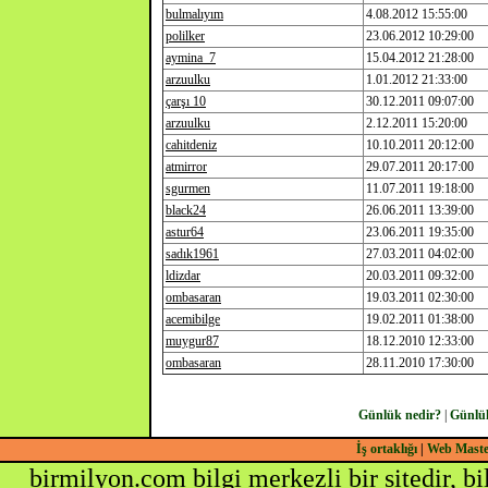
bulmalıyım
4.08.2012 15:55:00
polilker
23.06.2012 10:29:00
aymina_7
15.04.2012 21:28:00
arzuulku
1.01.2012 21:33:00
çarşı 10
30.12.2011 09:07:00
arzuulku
2.12.2011 15:20:00
cahitdeniz
10.10.2011 20:12:00
atmirror
29.07.2011 20:17:00
sgurmen
11.07.2011 19:18:00
black24
26.06.2011 13:39:00
astur64
23.06.2011 19:35:00
sadık1961
27.03.2011 04:02:00
ldizdar
20.03.2011 09:32:00
ombasaran
19.03.2011 02:30:00
acemibilge
19.02.2011 01:38:00
muygur87
18.12.2010 12:33:00
ombasaran
28.11.2010 17:30:00
Günlük nedir?
|
Günlü
İş ortaklığı
|
Web Mast
birmilyon.com bilgi merkezli bir sitedir, b